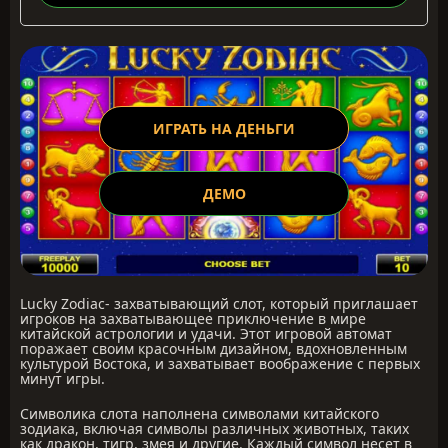
ИГРАТЬ НА ДЕНЬГИ
ДЕМО
Lucky Zodiac
- захватывающий слот, который приглашает
игроков на захватывающее приключение в мире
китайской астрологии и удачи. Этот игровой автомат
поражает своим красочным дизайном, вдохновленным
культурой Востока, и захватывает воображение с первых
минут игры.
Символика слота наполнена символами китайского
зодиака, включая символы различных животных, таких
как дракон, тигр, змея и другие. Каждый символ несет в