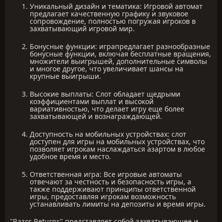
Уникальный дизайн и тематика: Игровой автомат
предлагает качественную графику и звуковое
сопровождение, полностью погружая игроков в
захватывающий игровой мир.
Бонусные функции: играпредлагает разнообразные
бонусные функции, включая бесплатные вращения,
множители выигрышей, дополнительные символы
и многое другое, что увеличивает шансы на
крупные выигрыши.
Высокие выплаты: Слот обладает щедрыми
коэффициентами выплат и высокой
вариативностью, что делает игру еще более
захватывающей и вознаграждающей.
Доступность на мобильных устройствах: слот
доступен для игры на мобильных устройствах, что
позволяет игрокам наслаждаться азартом в любое
удобное время и место.
Ответственная игра: Все игровые автоматы
отвечают за честность и безопасность игры, а
также поддерживают принципы ответственной
игры, предоставляя игрокам возможность
устанавливать лимиты на депозиты и время игры.
"Razor Returns" представляет собой захватывающее и