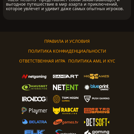
выгодное путешествие в мир азарта и приключений,
которое увлечет и удивит даже самых опытных игроков.
ПРАВИЛА И УСЛОВИЯ
ПОЛИТИКА КОНФИДЕНЦИАЛЬНОСТИ
ОТВЕТСТВЕННАЯ ИГРА
ПОЛИТИКА AML И KYC